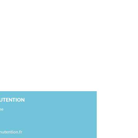
UTENTION
ne
utention.fr