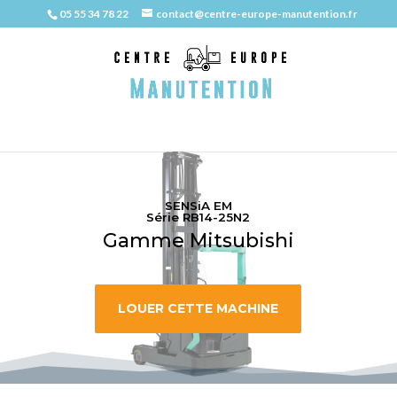
05 55 34 78 22
contact@centre-europe-manutention.fr
SENSiA EM
Série RB14-25N2
Gamme Mitsubishi
LOUER CETTE MACHINE